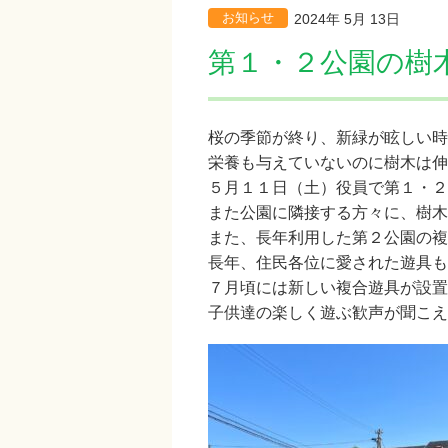
お知らせ
2024年 5月 13日
第１・２公園の樹
桜の季節が終り、新緑が眩しい時
栄養も与えていないのに樹木は伸
５
月
１１
日（土）役員で第
１
・
２
また公園に隣接する方々に、樹木
また、長年利用した第
２
公園の複
長年、住民各位に愛された遊具も
７
月頃には新しい複合遊具が設置
子供達の楽しく遊ぶ歓声が聞こ